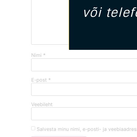
või tele
Nimi
*
E-post
*
Veebileht
Salvesta minu nimi, e-posti- ja veebiaadres