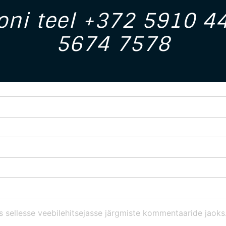
foni teel +372 5910 
5674 7578
s sellesse veebilehitsejasse järgmiste kommentaaride jaoks