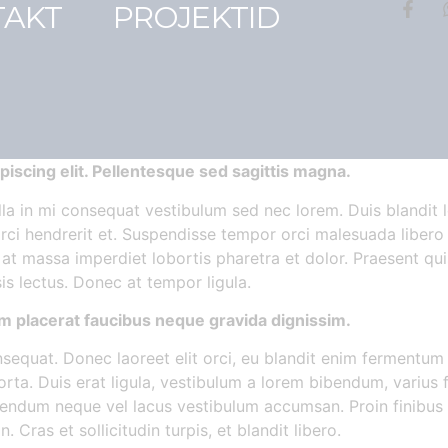
TAKT
PROJEKTID
iscing elit. Pellentesque sed sagittis magna.
lla in mi consequat vestibulum sed nec lorem. Duis blandit 
orci hendrerit et. Suspendisse tempor orci malesuada libero 
ue at massa imperdiet lobortis pharetra et dolor. Praesent q
is lectus. Donec at tempor ligula.
Nam placerat faucibus neque gravida dignissim.
equat. Donec laoreet elit orci, eu blandit enim fermentum v
orta. Duis erat ligula, vestibulum a lorem bibendum, varius f
endum neque vel lacus vestibulum accumsan. Proin finibus leo
ras et sollicitudin turpis, et blandit libero.