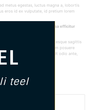
sed metus egestas, luctus magna a, lobortis
us eros id ex vulputate, id pretium lorem
 ac metus phasellus eget massa efficitur
r quis lobortis tortor. Pellentesque sagittis
EL
eo placerat eget. Integer aliquam posuere
c porttitor tortor placerat. Ut odio ante,
cibus.
i teel