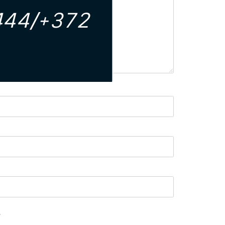
4444/+372
.