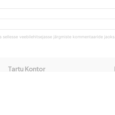
s sellesse veebilehitsejasse järgmiste kommentaaride jaoks
Tartu Kontor
Lõõtsa 5, Tartu
Ruum Nr 222