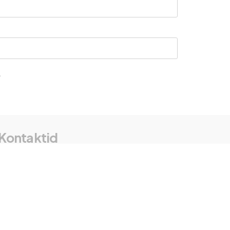
.
Kontaktid
+372 5910 4444
+372 5674 7578
aks@aksehitus.ee