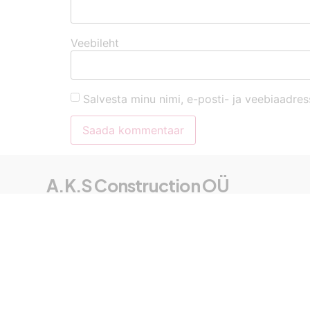
Veebileht
Salvesta minu nimi, e-posti- ja veebiaadres
A.K.S Construction OÜ
Registrikood: 16942537
KMKR. Nr: EE102717945