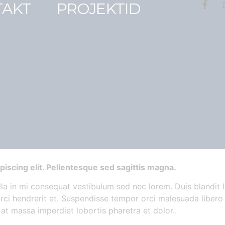
TAKT
PROJEKTID
iscing elit. Pellentesque sed sagittis magna.
lla in mi consequat vestibulum sed nec lorem. Duis blandit 
orci hendrerit et. Suspendisse tempor orci malesuada libero 
e at massa imperdiet lobortis pharetra et dolor..