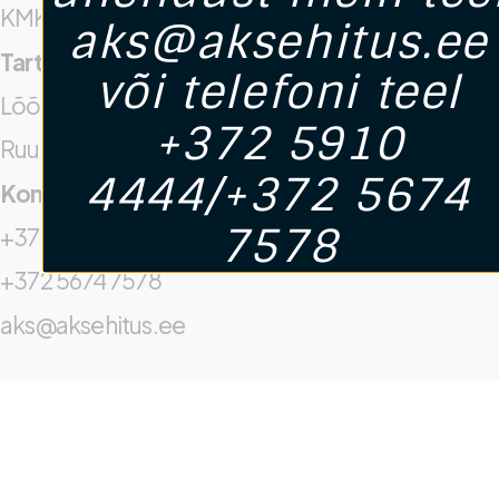
KMKR. Nr: EE102717945
aks@aksehitus.ee
Tartu Kontor
või telefoni teel
Lõõtsa 5, Tartu
+372 5910
Ruum Nr 222
4444/+372 5674
Kontaktid
7578
+372 5910 4444
+372 5674 7578
aks@aksehitus.ee